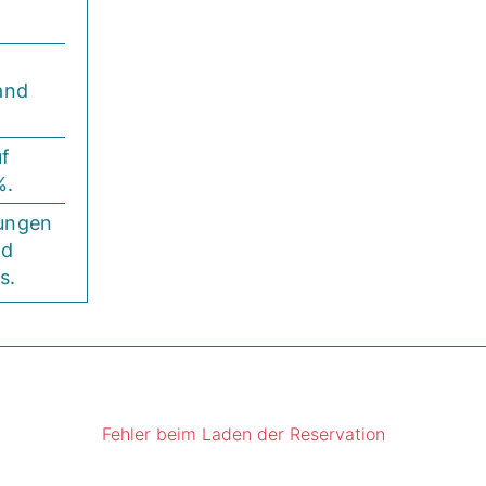
and
f
%.
tungen
nd
s.