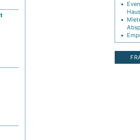
Even
Haus
t
Miet
Absp
Empo
FR