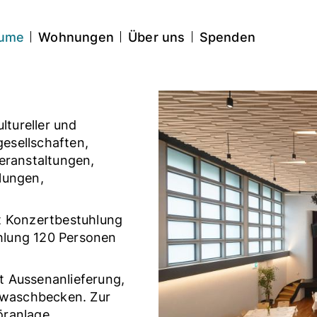
AL
äume
Wohnungen
Über uns
Spenden
ltureller und
gesellschaften,
eranstaltungen,
lungen,
t Konzertbestuhlung
hlung 120 Personen
t Aussenanlieferung,
Abwaschbecken. Zur
öranlage.