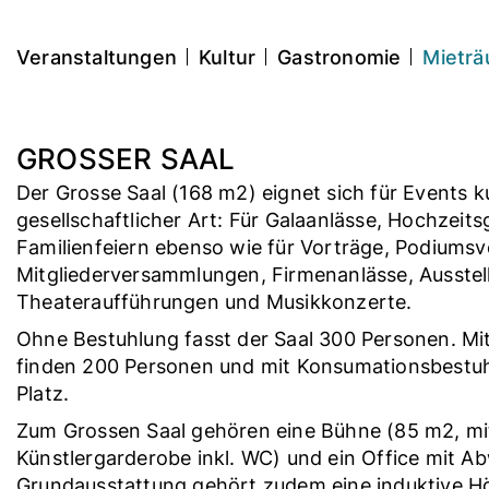
Direkt
GROSSER SA
zum
Hauptnavigation
Veranstaltungen
Kultur
Gastronomie
Mietr
Inhalt
GROSSER SAAL
Der Grosse Saal (168 m2) eignet sich für Events ku
gesellschaftlicher Art: Für Galaanlässe, Hochzeits
Familienfeiern ebenso wie für Vorträge, Podiumsv
Mitgliederversammlungen, Firmenanlässe, Ausstel
Theateraufführungen und Musikkonzerte.
Ohne Bestuhlung fasst der Saal 300 Personen. Mi
finden 200 Personen und mit Konsumationsbestu
Platz.
Zum Grossen Saal gehören eine Bühne (85 m2, mi
Künstlergarderobe inkl. WC) und ein Office mit 
Grundausstattung gehört zudem eine induktive H