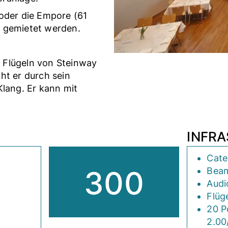
 oder die Empore (61
) gemietet werden.
n Flügeln von Steinway
ht er durch sein
Klang. Er kann mit
INFR
Cate
300
Beam
Audi
Flüg
20 P
2.00